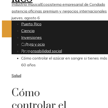
industria musical
Ecosistema empresarial de Condado
potencia oficinas premium y negocios internacionales
jueves, agosto 6
Puerto Rico
Ciencia
Inversiones
Cultura y ocio
Inicio
Responsabilidad social
Salud
Cómo controlar el azúcar en sangre si tienes más
60 años
Salud
Cómo
controlar el