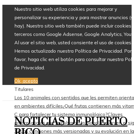
Nuestro sitio web utiliza cookies para mejorar y
personalizar su experiencia y para mostrar anuncios (si
hay). Nuestro sitio web también puede incluir cookies 
terceros como Google Adsense, Google Analytics, Yout
Al usar el sitio web, usted consiente el uso de cookies.
Hemos actualizado nuestra Política de Privacidad. Por
favor, haga clic en el botón para consultar nuestra Polí
de Privacidad.
Ok, acepto
Titulares
Los 10 animales con sentidos que les permiten orient
en ambientes difíciles
¿Qué frutas contienen más vita
C para fortalecer tu sistema inmunológico?
Claves
NOTICIAS DE PUERTO
empresariales que impulsaron la globalización en el sig
RICO
XX
Las canciones más versionadas y su evolución en la