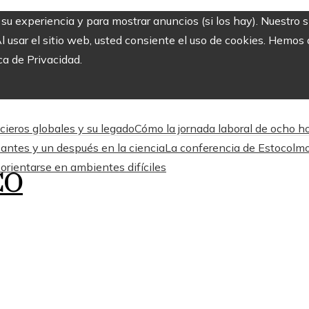
r su experiencia y para mostrar anuncios (si los hay). Nuestro 
usar el sitio web, usted consiente el uso de cookies. Hemos a
ca de Privacidad.
cieros globales y su legado
Cómo la jornada laboral de ocho ho
ntes y un después en la ciencia
La conferencia de Estocolmo
orientarse en ambientes difíciles
CO