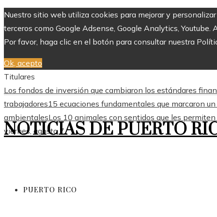
Nuestro sitio web utiliza cookies para mejorar y personaliza
terceros como Google Adsense, Google Analytics, Youtube. Al 
Por favor, haga clic en el botón para consultar nuestra Políti
Ok, acepto
Titulares
Los fondos de inversión que cambiaron los estándares finan
trabajadores
15 ecuaciones fundamentales que marcaron un a
ambientales
Los 10 animales con sentidos que les permiten 
NOTICIAS DE PUERTO RI
viernes, agosto 7
PUERTO RICO