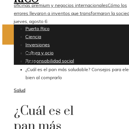
oficinas premium y negocios internacionales
Cómo los
errores llevaron a inventos que transformaron la socie
jueves, agosto 6
Puerto Rico
Ciencia
Inversiones
Cultura y ocio
Inicio
Responsabilidad social
Salud
¿Cuál es el pan más saludable? Consejos para ele
bien al comprarlo
Salud
¿Cuál es el
pan más