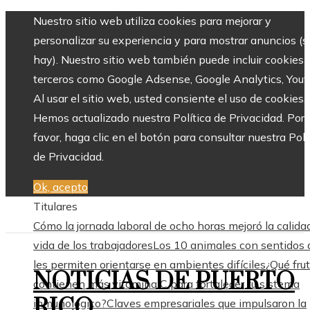
Nuestro sitio web utiliza cookies para mejorar y
personalizar su experiencia y para mostrar anuncios (si
hay). Nuestro sitio web también puede incluir cookies 
terceros como Google Adsense, Google Analytics, Yout
Al usar el sitio web, usted consiente el uso de cookies.
Hemos actualizado nuestra Política de Privacidad. Por
favor, haga clic en el botón para consultar nuestra Polí
de Privacidad.
Ok, acepto
Titulares
Cómo la jornada laboral de ocho horas mejoró la calida
vida de los trabajadores
Los 10 animales con sentidos 
les permiten orientarse en ambientes difíciles
¿Qué fru
NOTICIAS DE PUERTO
contienen más vitamina C para fortalecer tu sistema
RICO
inmunológico?
Claves empresariales que impulsaron la