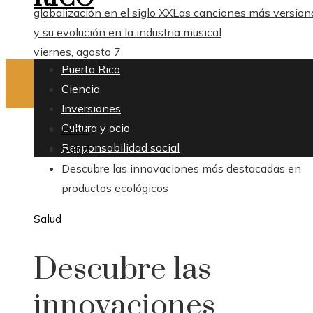
globalización en el siglo XX
Las canciones más version
y su evolución en la industria musical
viernes, agosto 7
Puerto Rico
Ciencia
Inversiones
Cultura y ocio
Inicio
Responsabilidad social
Salud
Descubre las innovaciones más destacadas en
productos ecológicos
Salud
Descubre las
innovaciones