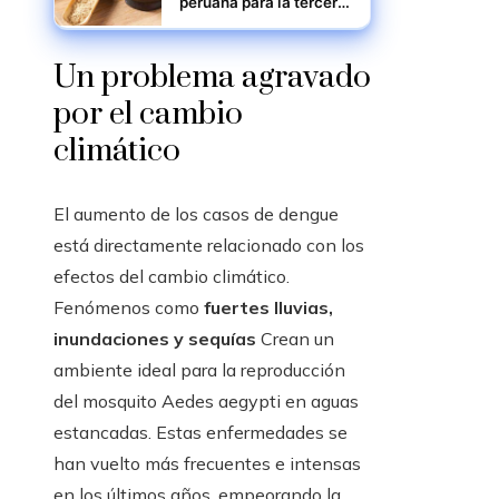
peruana para la tercera
edad: dosis adecuada
y advertencias
científicas
Un problema agravado
por el cambio
climático
El aumento de los casos de dengue
está directamente relacionado con los
efectos del cambio climático.
Fenómenos como
fuertes lluvias,
inundaciones y sequías
Crean un
ambiente ideal para la reproducción
del mosquito Aedes aegypti en aguas
estancadas. Estas enfermedades se
han vuelto más frecuentes e intensas
en los últimos años, empeorando la