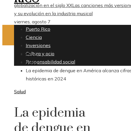
globalización en el siglo XX
Las canciones más version
y su evolución en la industria musical
viernes, agosto 7
Puerto Rico
Ciencia
Inversiones
Cultura y ocio
Inicio
Responsabilidad social
Salud
La epidemia de dengue en América alcanza cifra
históricas en 2024
Salud
La epidemia
de dengue en