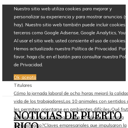
Nuestro sitio web utiliza cookies para mejorar y
personalizar su experiencia y para mostrar anuncios (si
hay). Nuestro sitio web también puede incluir cookies 
terceros como Google Adsense, Google Analytics, Yout
Al usar el sitio web, usted consiente el uso de cookies.
Hemos actualizado nuestra Política de Privacidad. Por
favor, haga clic en el botón para consultar nuestra Polí
de Privacidad.
Ok, acepto
Titulares
Cómo la jornada laboral de ocho horas mejoró la calida
vida de los trabajadores
Los 10 animales con sentidos 
les permiten orientarse en ambientes difíciles
¿Qué fru
NOTICIAS DE PUERTO
contienen más vitamina C para fortalecer tu sistema
RICO
inmunológico?
Claves empresariales que impulsaron la