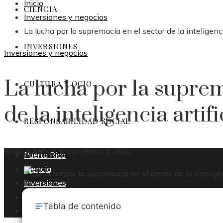
Inicio
CIENCIA
Inversiones y negocios
La lucha por la supremacía en el sector de la inteligencia
INVERSIONES
Inversiones y negocios
La lucha por la suprem
CULTURA Y OCIO
de la inteligencia artifi
RESPONSABILIDAD SOCIAL
Otilia Adame Luevano
Hace 2 años
Puerto Rico
Ciencia
Inversiones
Cultura y ocio
Tabla de contenido
Responsabilidad social