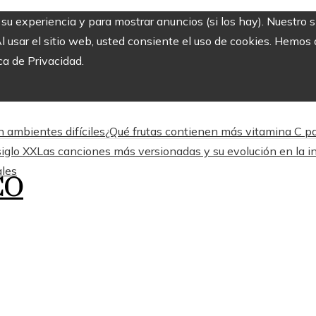
r su experiencia y para mostrar anuncios (si los hay). Nuestro 
usar el sitio web, usted consiente el uso de cookies. Hemos a
ca de Privacidad.
 ambientes difíciles
¿Qué frutas contienen más vitamina C pa
siglo XX
Las canciones más versionadas y su evolución en la in
ales
CO