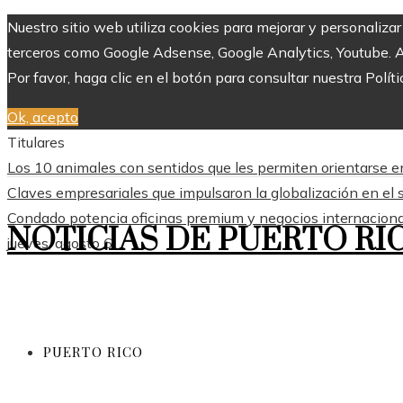
Nuestro sitio web utiliza cookies para mejorar y personaliza
terceros como Google Adsense, Google Analytics, Youtube. Al 
Por favor, haga clic en el botón para consultar nuestra Políti
Ok, acepto
Titulares
Los 10 animales con sentidos que les permiten orientarse en
Claves empresariales que impulsaron la globalización en el 
Condado potencia oficinas premium y negocios internacion
NOTICIAS DE PUERTO RI
jueves, agosto 6
PUERTO RICO