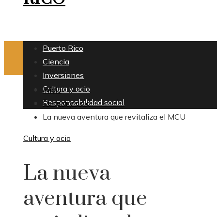
Puerto Rico
Ciencia
Inversiones
Cultura y ocio
Inicio
Responsabilidad social
Cultura y ocio
La nueva aventura que revitaliza el MCU
Cultura y ocio
La nueva
aventura que