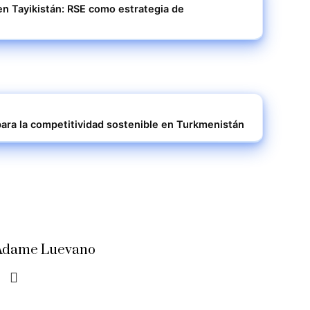
n Tayikistán: RSE como estrategia de
para la competitividad sostenible en Turkmenistán
a Adame Luevano