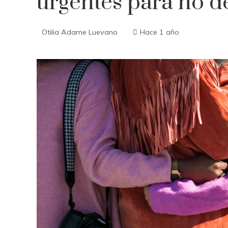
urgentes para no d
Otilia Adame Luevano
Hace 1 año