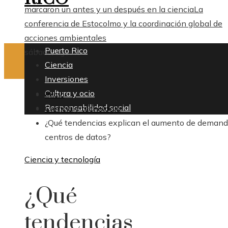
marcaron un antes y un después en la ciencia
La
conferencia de Estocolmo y la coordinación global de
acciones ambientales
Puerto Rico
sábado, agosto 8
Ciencia
Inversiones
Cultura y ocio
Inicio
Responsabilidad social
Ciencia y tecnología
¿Qué tendencias explican el aumento de demand
centros de datos?
Ciencia y tecnología
¿Qué
tendencias