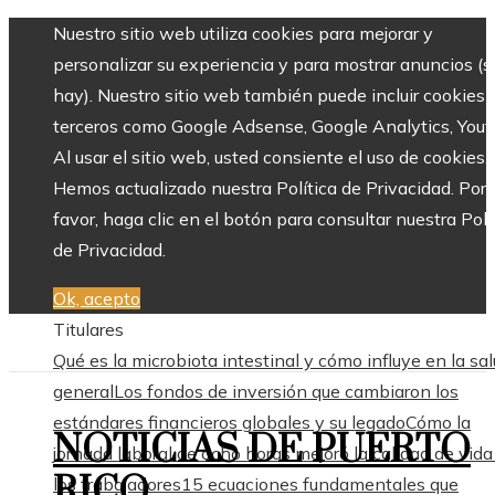
Nuestro sitio web utiliza cookies para mejorar y
personalizar su experiencia y para mostrar anuncios (si
hay). Nuestro sitio web también puede incluir cookies 
terceros como Google Adsense, Google Analytics, Yout
Al usar el sitio web, usted consiente el uso de cookies.
Hemos actualizado nuestra Política de Privacidad. Por
favor, haga clic en el botón para consultar nuestra Polí
de Privacidad.
Ok, acepto
Titulares
Qué es la microbiota intestinal y cómo influye en la sa
general
Los fondos de inversión que cambiaron los
estándares financieros globales y su legado
Cómo la
NOTICIAS DE PUERTO
jornada laboral de ocho horas mejoró la calidad de vida
RICO
los trabajadores
15 ecuaciones fundamentales que