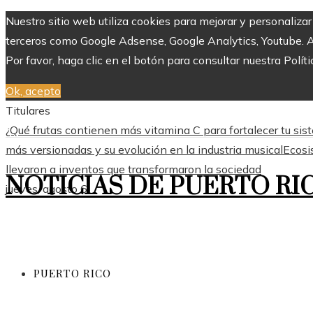
Nuestro sitio web utiliza cookies para mejorar y personaliza
terceros como Google Adsense, Google Analytics, Youtube. Al 
Por favor, haga clic en el botón para consultar nuestra Políti
Ok, acepto
Titulares
¿Qué frutas contienen más vitamina C para fortalecer tu si
más versionadas y su evolución en la industria musical
Ecosi
llevaron a inventos que transformaron la sociedad
NOTICIAS DE PUERTO RI
jueves, agosto 6
PUERTO RICO