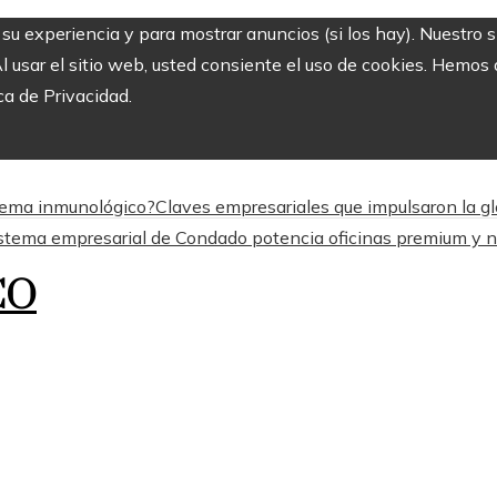
r su experiencia y para mostrar anuncios (si los hay). Nuestro 
usar el sitio web, usted consiente el uso de cookies. Hemos a
ca de Privacidad.
stema inmunológico?
Claves empresariales que impulsaron la gl
stema empresarial de Condado potencia oficinas premium y n
CO