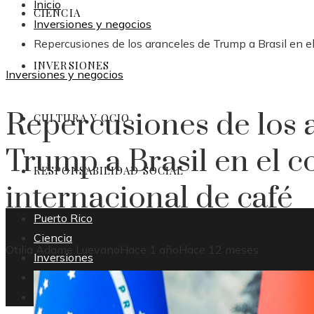
Inicio
CIENCIA
Inversiones y negocios
Repercusiones de los aranceles de Trump a Brasil en e
INVERSIONES
Inversiones y negocios
Repercusiones de los 
CULTURA Y OCIO
Trump a Brasil en el 
RESPONSABILIDAD SOCIAL
internacional de café
Puerto Rico
Ciencia
Otilia Adame Luevano
Hace 1 año
Hace 12 meses
Inversiones
Cultura y ocio
Responsabilidad social