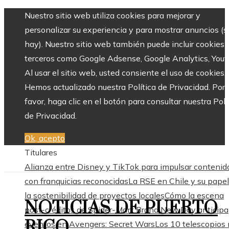
Nuestro sitio web utiliza cookies para mejorar y
personalizar su experiencia y para mostrar anuncios (si
hay). Nuestro sitio web también puede incluir cookies 
terceros como Google Adsense, Google Analytics, Yout
Al usar el sitio web, usted consiente el uso de cookies.
Hemos actualizado nuestra Política de Privacidad. Por
favor, haga clic en el botón para consultar nuestra Polí
de Privacidad.
Ok, acepto
Titulares
Alianza entre Disney y TikTok para impulsar contenid
con franquicias reconocidas
La RSE en Chile y su pape
la sostenibilidad de proyectos locales
Cómo la escena
NOTICIAS DE PUERTO
post-créditos de Spider-Man: Brand New Day anticipa
RICO
eventos en Avengers: Secret Wars
Los 10 telescopios