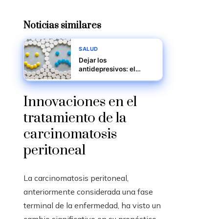
Noticias similares
SALUD
Dejar los
antidepresivos: el
estudio más amplio
aconseja un proceso
lento y terapia
Innovaciones en el
tratamiento de la
carcinomatosis
peritoneal
La carcinomatosis peritoneal,
anteriormente considerada una fase
terminal de la enfermedad, ha visto un
cambio significativo en su pronóstico