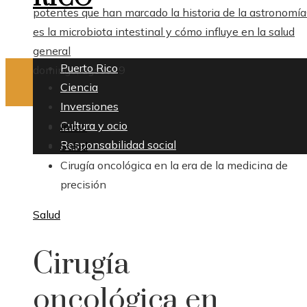
potentes que han marcado la historia de la astronomía
es la microbiota intestinal y cómo influye en la salud
general
Puerto Rico
domingo, agosto 9
Ciencia
Inversiones
Cultura y ocio
Inicio
Responsabilidad social
Salud
Cirugía oncológica en la era de la medicina de
precisión
Salud
Cirugía
oncológica en