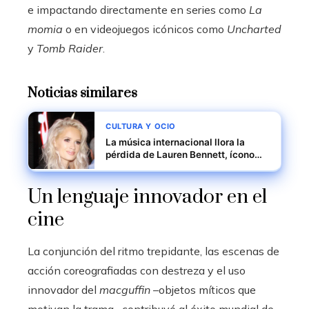
e impactando directamente en series como
La
momia
o en videojuegos icónicos como
Uncharted
y
Tomb Raider
.
Noticias similares
CULTURA Y OCIO
La música internacional llora la
pérdida de Lauren Bennett, ícono
del pop electrónico
Un lenguaje innovador en el
cine
La conjunción del ritmo trepidante, las escenas de
acción coreografiadas con destreza y el uso
innovador del
macguffin
–objetos míticos que