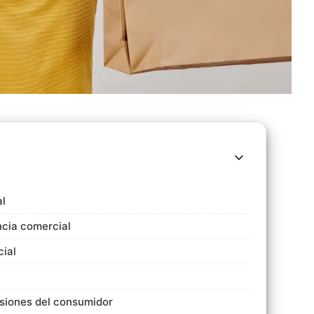
al
ncia comercial
cial
siones del consumidor